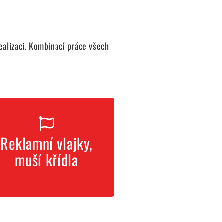
ealizaci. Kombinací práce všech
vlajky, muší křídla
Reklamní vlajky,
Chci reklamní
muší křídla