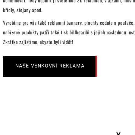
kombinovat. Tedy doplnit ji světelnou 3D reklamou, vlajkami, muší
křídly, stojany apod.
Vyrobíme pro vás také reklamní bannery, plachty cedule a poutače
nabízené produkty patří také tisk billboardů s jejich následnou inst
Zkrátka zajistíme, abyste byli vidět!
NAŠE VENKOVNÍ REKLAMA