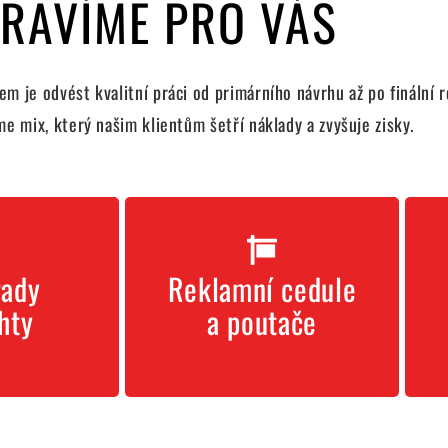
PRAVÍME PRO VÁS
 je odvést kvalitní práci od primárního návrhu až po finální r
me mix, který našim klientům šetří náklady a zvyšuje zisky.
ty
cedule a poutače
rady
Reklamní cedule
borady,
Chci reklamní
hty
a poutače