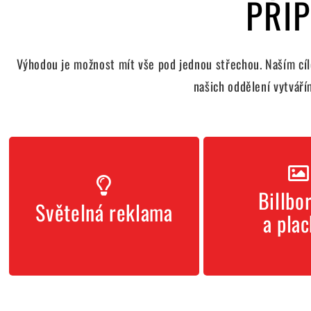
PŘI
Výhodou je možnost mít vše pod jednou střechou. Naším cílem
našich oddělení vytváří
reklamu
plach
Billbo
Chci světelnou
Chci bill
Světelná reklama
a plac