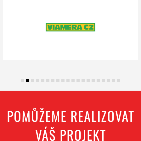
POMŮŽEME REALIZOVAT
VÁŠ PROJEKT